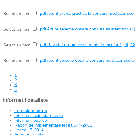
pdf
Anunt proba practica la concurs mediator scol
Select an item
pdf
Anunt selectie dosare concurs asistent social
Select an item
pdf
Rezultat proba scrisa mediator scolar
( pdf, 1
Select an item
pdf
Anunt selectie dosare concurs mediator scola
Select an item
1
2
3
»
Informatii detaliate
Formulare online
Informatii acte stare civila
Informatii publice
Raport de implementare legea 544-2001
Legea 17-2014
Anunturi licitatie