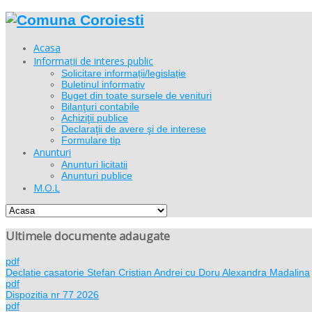
Acasa
Informații de interes public
Solicitare informații/legislație
Buletinul informativ
Buget din toate sursele de venituri
Bilanţuri contabile
Achiziţii publice
Declaraţii de avere şi de interese
Formulare tip
Anunturi
Anunturi licitatii
Anunturi publice
M.O.L
Ultimele documente adaugate
pdf
Declatie casatorie Stefan Cristian Andrei cu Doru Alexandra Madalina
pdf
Dispozitia nr 77 2026
pdf