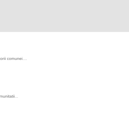
rii comunei....
unitatii...