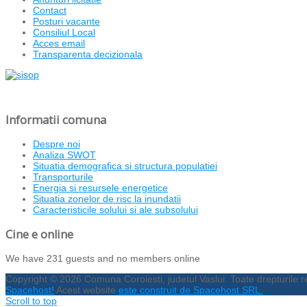
Contact
Posturi vacante
Consiliul Local
Acces email
Transparenta decizionala
Informatii comuna
Despre noi
Analiza SWOT
Situatia demografica si structura populatiei
Transporturile
Energia si resursele energetice
Situatia zonelor de risc la inundatii
Caracteristicile solului si ale subsolului
Cine e online
We have 231 guests and no members online
Copyright © 2026 Comuna Coroiesti, judetul Vaslui. Toate drepturile 
Spacehost!
Acest website
este construit de Spacehost SRL.
Scroll to top