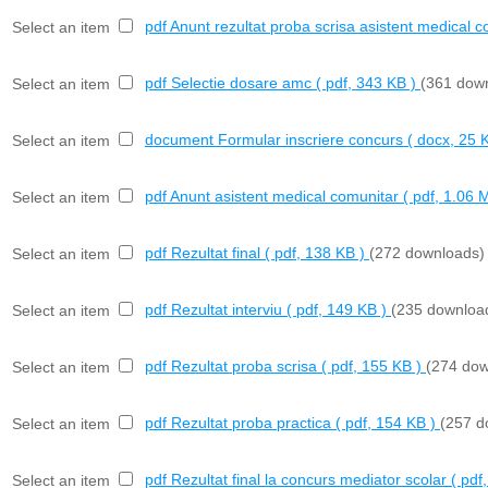
pdf
Anunt rezultat proba scrisa asistent medical 
Select an item
pdf
Selectie dosare amc
( pdf, 343 KB )
(361 dow
Select an item
document
Formular inscriere concurs
( docx, 25 
Select an item
pdf
Anunt asistent medical comunitar
( pdf, 1.06 
Select an item
pdf
Rezultat final
( pdf, 138 KB )
(272 downloads)
Select an item
pdf
Rezultat interviu
( pdf, 149 KB )
(235 downloa
Select an item
pdf
Rezultat proba scrisa
( pdf, 155 KB )
(274 dow
Select an item
pdf
Rezultat proba practica
( pdf, 154 KB )
(257 d
Select an item
pdf
Rezultat final la concurs mediator scolar
( pdf
Select an item