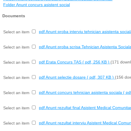
Folder
Anunt concurs asistent social
Documents
pdf
Anunt proba interviu tehnician asistenta social
Select an item
pdf
Anunt proba scrisa Tehnician Asistenta Social
Select an item
pdf
Erata Concurs TAS
( pdf, 256 KB )
(171 down
Select an item
pdf
Anunt selectie dosare
( pdf, 307 KB )
(156 do
Select an item
pdf
Anunt concurs tehnician asistenta sociala
( pd
Select an item
pdf
Anunt rezultat final Asistent Medical Comunita
Select an item
pdf
Anunt rezultat interviu Asistent Medical Comun
Select an item