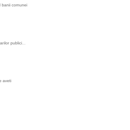
ind banii comunei
rilor publici...
e aveti