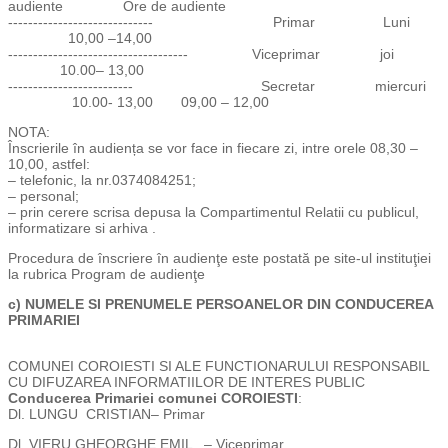
audiente Ore de audiente
----------------------------- Primar Luni
10,00 –14,00
------------------------------------ Viceprimar joi
10.00– 13,00
------------------------- Secretar miercuri
10.00- 13,00 09,00 – 12,00
NOTA:
Înscrierile în audiența se vor face in fiecare zi, intre orele 08,30 –
10,00, astfel:
– telefonic, la nr.0374084251;
– personal;
– prin cerere scrisa depusa la Compartimentul Relatii cu publicul,
informatizare si arhiva .
Procedura de înscriere în audienţe este postată pe site-ul instituţiei
la rubrica Program de audienţe
c)
NUMELE SI PRENUMELE PERSOANELOR DIN CONDUCEREA
PRIMARIEI
COMUNEI COROIESTI SI ALE FUNCTIONARULUI RESPONSABIL
CU DIFUZAREA INFORMATIILOR DE INTERES PUBLIC
Conducerea Primariei comunei COROIESTI
:
Dl. LUNGU CRISTIAN– Primar
Dl. VIERU GHEORGHE EMIL – Viceprimar