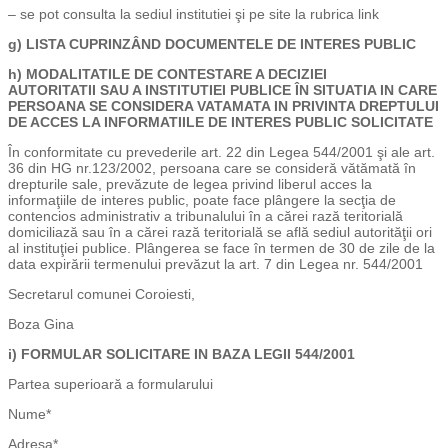
– se pot consulta la sediul institutiei şi pe site la rubrica link
g)
LISTA CUPRINZÂND DOCUMENTELE DE INTERES PUBLIC
h)
MODALITATILE DE CONTESTARE A DECIZIEI
AUTORITATII
SAU A INSTITUTIEI PUBLICE ÎN SITUATIA IN CARE
PERSOANA SE CONSIDERA VATAMATA IN PRIVINTA DREPTULUI
DE ACCES LA INFORMATIILE DE INTERES PUBLIC SOLICITATE
În conformitate cu prevederile art. 22 din Legea 544/2001 şi ale art.
36 din HG nr.123/2002, persoana care se consideră vătămată în
drepturile sale, prevăzute de legea privind liberul acces la
informaţiile de interes public, poate face plângere la secţia de
contencios administrativ a tribunalului în a cărei rază teritorială
domiciliază sau în a cărei rază teritorială se află sediul autorităţii ori
al instituţiei publice. Plângerea se face în termen de 30 de zile de la
data expirării termenului prevăzut la art. 7 din Legea nr. 544/2001
Secretarul comunei Coroiesti,
Boza Gina
i) FORMULAR SOLICITARE IN BAZA LEGII 544/2001
Partea superioară a formularului
Nume*
Adresa*