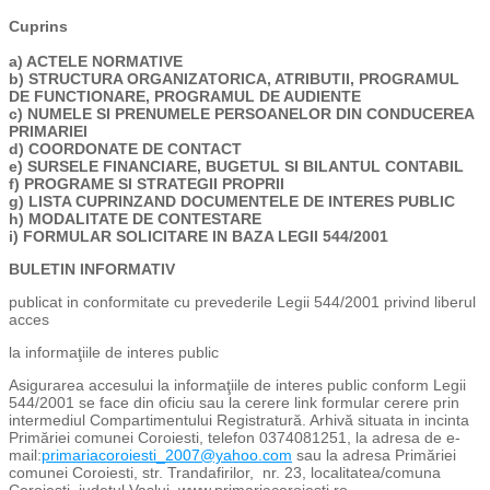
Cuprins
a) ACTELE NORMATIVE
b) STRUCTURA ORGANIZATORICA, ATRIBUTII, PROGRAMUL
DE FUNCTIONARE, PROGRAMUL DE AUDIENTE
c) NUMELE SI PRENUMELE PERSOANELOR DIN CONDUCEREA
PRIMARIEI
d) COORDONATE DE CONTACT
e) SURSELE FINANCIARE, BUGETUL SI BILANTUL CONTABIL
f) PROGRAME SI STRATEGII PROPRII
g) LISTA CUPRINZAND DOCUMENTELE DE INTERES PUBLIC
h) MODALITATE DE CONTESTARE
i) FORMULAR SOLICITARE IN BAZA LEGII 544/2001
BULETIN INFORMATIV
publicat in conformitate cu prevederile Legii 544/2001 privind liberul
acces
la informaţiile de interes public
Asigurarea accesului la informaţiile de interes public conform Legii
544/2001 se face din oficiu sau la cerere link formular cerere prin
intermediul Compartimentului Registratură. Arhivă situata in incinta
Primăriei comunei Coroiesti, telefon 0374081251, la adresa de e-
mail:
primariacoroiesti_2007@yahoo.com
sau la adresa Primăriei
comunei Coroiesti, str. Trandafirilor, nr. 23, localitatea/comuna