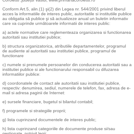
Coroiesti ,județul Vaslui, www.primariacoroiesti.ro
Conform Art.5, alin.(1) şi(2) din Legea nr. 544/2001 privind liberul
acces la informatiile de interes public, autoritatile si institutiile publice
au obligatia să publice şi să actualizeze anual un buletin informativ
care va cuprinde următoarele informatii de interes public:
a) actele normative care reglementeaza organizarea si functionarea
autoritatii sau institutiei publice;
b) structura organizatorica, atributiile departamentelor, programul
de audiente al autoritatii sau institutiei publice, programul de
functionare
c) numele si prenumele persoanelor din conducerea autoritatii sau a
institutiei publice si ale functionarului responsabil cu difuzarea
informatiilor publice:
d) coordonatele de contact ale autoritatii sau institutiei publice,
respectiv: denumirea, sediul, numerele de telefon, fax, adresa de e-
mail si adresa paginii de Internet:
e) sursele financiare, bugetul si bilantul contabil;
f) programele si strategiile proprii;
g) lista cuprinzand documentele de interes public;
h) lista cuprinzand categoriile de documente produse si/sau
gestionate, potrivit legii;