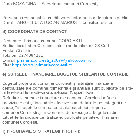
D-na BOZA GINA – Secretarul comunei Coroiesti;
Persoana responsabila cu difuzarea informatiilor de interes public:
D-nul – ANGHELUTA LUCIAN MARIUS – consilier asistent
d)
COORDONATE DE CONTACT
Denumire: Primaria comunei COROIESTI
Sediul: localitatea Coroiesti, str. Trandafirilor, nr. 23 Cod
Postal 737135
Telefon: 0274084251
E-mail:
primariacoroiesti_2007@yahoo.com.ro
Site:
https://www.primariacoroiesti.ro
e)
SURSELE FINANCIARE, BUGETUL SI BILANTUL CONTABIL
Bugetul propriu al comunei Coroiesti şi situaţiile financiare
centralizate ale comunei trimestriale şi anuale sunt publicate pe site-
ul instituţiei la următoarele adrese: Bugetul local
Referitor la sursele financiare ale comunei Coroiesti atât ca
previziune cât şi încasările efective sunt detaliate pe categorii de
surse, în bugetele componente ale bugetului propriu al
comunei Coroiesti şi în Conturile de execuţie a bugetului din
Situaţiile financiare centralizate, publicate pe site-ul Primăriei
comunei Coroiesti.
f)
PROGRAME SI STRATEGII PROPRII
: