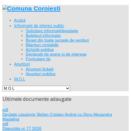
Acasa
Informații de interes public
Solicitare informații/legislație
Buletinul informativ
Buget din toate sursele de venituri
Bilanţuri contabile
Achiziţii publice
Declaraţii de avere şi de interese
Formulare tip
Anunturi
Anunturi licitatii
Anunturi publice
M.O.L
Ultimele documente adaugate
pdf
Declatie casatorie Stefan Cristian Andrei cu Doru Alexandra
Madalina
pdf
Dispozitia nr 77 2026