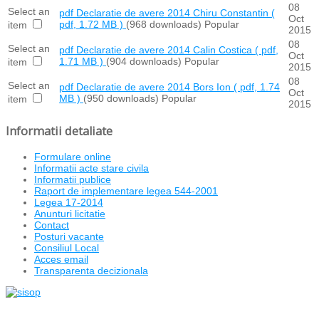
08
Select an
pdf
Declaratie de avere 2014 Chiru Constantin
(
Oct
pdf, 1.72 MB )
(968 downloads)
Popular
item
2015
08
Select an
pdf
Declaratie de avere 2014 Calin Costica
( pdf,
Oct
1.71 MB )
(904 downloads)
Popular
item
2015
08
Select an
pdf
Declaratie de avere 2014 Bors Ion
( pdf, 1.74
Oct
MB )
(950 downloads)
Popular
item
2015
Informatii detaliate
Formulare online
Informatii acte stare civila
Informatii publice
Raport de implementare legea 544-2001
Legea 17-2014
Anunturi licitatie
Contact
Posturi vacante
Consiliul Local
Acces email
Transparenta decizionala