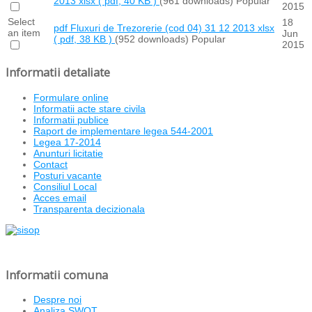
2013 xlsx
( pdf, 40 KB )
(961 downloads)
Popular
2015
Select
18
pdf
Fluxuri de Trezorerie (cod 04) 31 12 2013 xlsx
an item
Jun
( pdf, 38 KB )
(952 downloads)
Popular
2015
Informatii detaliate
Formulare online
Informatii acte stare civila
Informatii publice
Raport de implementare legea 544-2001
Legea 17-2014
Anunturi licitatie
Contact
Posturi vacante
Consiliul Local
Acces email
Transparenta decizionala
Informatii comuna
Despre noi
Analiza SWOT