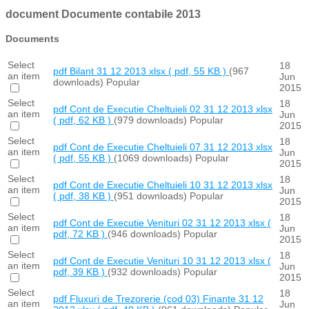
document
Documente contabile 2013
Documents
Select
18
pdf
Bilant 31 12 2013 xlsx
( pdf, 55 KB )
(967
an item
Jun
downloads)
Popular
2015
Select
18
pdf
Cont de Executie Cheltuieli 02 31 12 2013 xlsx
an item
Jun
( pdf, 62 KB )
(979 downloads)
Popular
2015
Select
18
pdf
Cont de Executie Cheltuieli 07 31 12 2013 xlsx
an item
Jun
( pdf, 55 KB )
(1069 downloads)
Popular
2015
Select
18
pdf
Cont de Executie Cheltuieli 10 31 12 2013 xlsx
an item
Jun
( pdf, 38 KB )
(951 downloads)
Popular
2015
Select
18
pdf
Cont de Executie Venituri 02 31 12 2013 xlsx
(
an item
Jun
pdf, 72 KB )
(946 downloads)
Popular
2015
Select
18
pdf
Cont de Executie Venituri 10 31 12 2013 xlsx
(
an item
Jun
pdf, 39 KB )
(932 downloads)
Popular
2015
Select
18
pdf
Fluxuri de Trezorerie (cod 03) Finante 31 12
an item
Jun