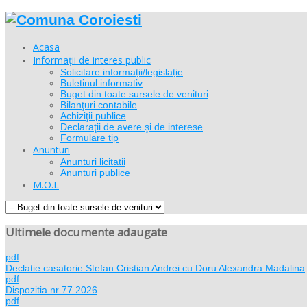
Acasa
Informații de interes public
Solicitare informații/legislație
Buletinul informativ
Buget din toate sursele de venituri
Bilanţuri contabile
Achiziţii publice
Declaraţii de avere şi de interese
Formulare tip
Anunturi
Anunturi licitatii
Anunturi publice
M.O.L
Ultimele documente adaugate
pdf
Declatie casatorie Stefan Cristian Andrei cu Doru Alexandra Madalina
pdf
Dispozitia nr 77 2026
pdf