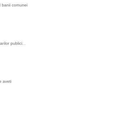
ind banii comunei
rilor publici...
e aveti