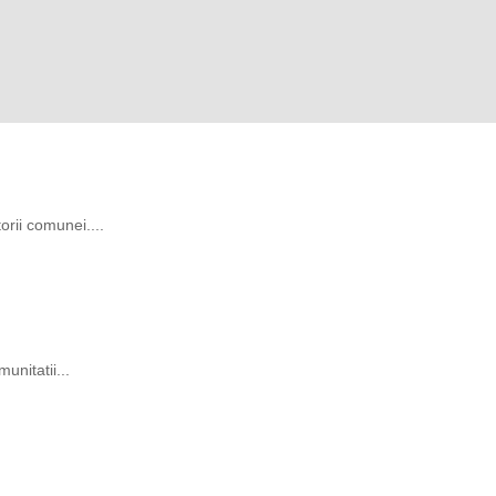
rii comunei....
unitatii...